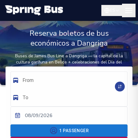
ES
Reserva boletos de bus
económicos a Dangriga
Buses de James Bus Line a Dangriga — la capital de la
cultura garífuna en Belice + celebraciones del Día del
Asentamiento el 19 de noviembre + puerta de entrada a
Tobacco Caye
From
To
08/09/2026
1
PASSENGER