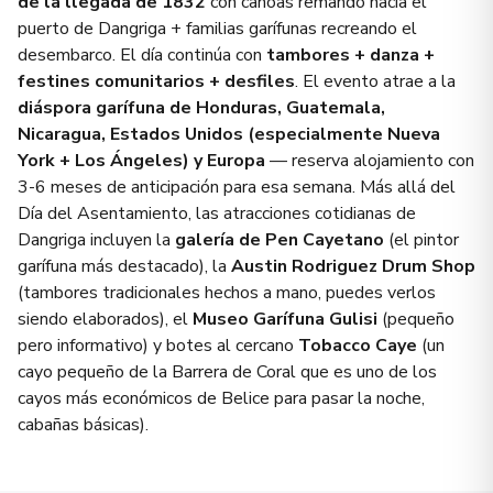
de la llegada de 1832
con canoas remando hacia el
puerto de Dangriga + familias garífunas recreando el
desembarco. El día continúa con
tambores + danza +
festines comunitarios + desfiles
. El evento atrae a la
diáspora garífuna de Honduras, Guatemala,
Nicaragua, Estados Unidos (especialmente Nueva
York + Los Ángeles) y Europa
— reserva alojamiento con
3-6 meses de anticipación para esa semana. Más allá del
Día del Asentamiento, las atracciones cotidianas de
Dangriga incluyen la
galería de Pen Cayetano
(el pintor
garífuna más destacado), la
Austin Rodriguez Drum Shop
(tambores tradicionales hechos a mano, puedes verlos
siendo elaborados), el
Museo Garífuna Gulisi
(pequeño
pero informativo) y botes al cercano
Tobacco Caye
(un
cayo pequeño de la Barrera de Coral que es uno de los
cayos más económicos de Belice para pasar la noche,
cabañas básicas).