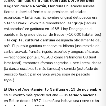
cuando
familias garífunas lideradas por Alejo Beni
llegaron desde Roatán, Honduras
buscando nuevas
tierras + libertad frente a las presiones coloniales
españolas + británicas. El nombre original del pueblo era
Stann Creek Town
; fue renombrado
Dangriga
("aguas
estancadas" en garífuna) en 1985. Hoy Dangriga es el
pueblo más grande del sur de Belice (~10,000 habitantes)
+ la
capital cultural garífuna
designada oficialmente del
país. El pueblo garífuna conserva su idioma (una mezcla de
caribe, arawak, francés, inglés, español y lenguas africanas
— reconocido por la UNESCO como Patrimonio Cultural
Inmaterial), tambores (formas sagradas + seculares), danza
(la danza
punta
es la más famosa) y comida (estofado de
pescado
hudut
, pan de yuca
ereba
, sopa de pescado
tapau
).
El
Día del Asentamiento Garífuna el 19 de noviembre
es el evento más grande del año — un
feriado nacional
en Belice desde 1977. La mañana incluye una
recreación