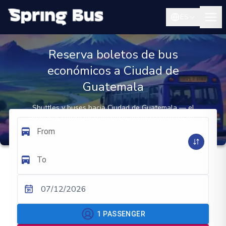
ES
Reserva boletos de bus
económicos a Ciudad de
Guatemala
Shuttles y buses hacia Ciudad de Guatemala — el
principal centro de transporte aéreo y terrestre de
Centroamérica
From
To
07/12/2026
1
PASSENGER