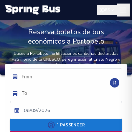
ES
Reserva boletos de bus
económicos a Portobelo
Buses a Portobelo: fortificaciones caribeñas declaradas
Patrimonio de la UNESCO, peregrinación al Cristo Negro y
corazón cultural congo
From
To
08/09/2026
1
PASSENGER