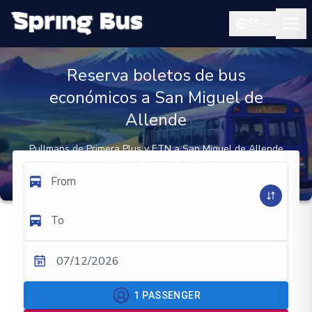
ES
Reserva boletos de bus
económicos a San Miguel de
Allende
Pullmans de Primera Plus y ETN a San Miguel de Allende
— ciudad colonial UNESCO, ~3,5 horas al norte de
Ciudad de México
From
To
07/12/2026
1
PASSENGER