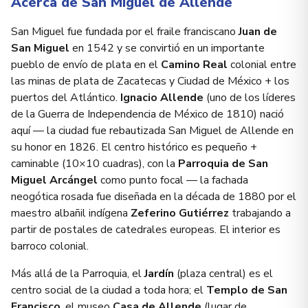
Acerca de San Miguel de Allende
San Miguel fue fundada por el fraile franciscano
Juan de
San Miguel
en 1542 y se convirtió en un importante
pueblo de envío de plata en el
Camino Real
colonial entre
las minas de plata de Zacatecas y Ciudad de México + los
puertos del Atlántico.
Ignacio Allende
(uno de los líderes
de la Guerra de Independencia de México de 1810) nació
aquí — la ciudad fue rebautizada San Miguel de Allende en
su honor en 1826. El centro histórico es pequeño +
caminable (10×10 cuadras), con la
Parroquia de San
Miguel Arcángel
como punto focal — la fachada
neogótica rosada fue diseñada en la década de 1880 por el
maestro albañil indígena
Zeferino Gutiérrez
trabajando a
partir de postales de catedrales europeas. El interior es
barroco colonial.
Más allá de la Parroquia, el
Jardín
(plaza central) es el
centro social de la ciudad a toda hora; el
Templo de San
Francisco
, el museo
Casa de Allende
(lugar de