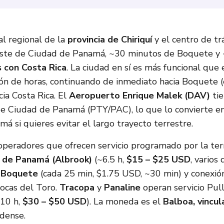
al regional de la
provincia de Chiriquí
y el centro de tr
este de Ciudad de Panamá, ~30 minutos de Boquete y
 con Costa Rica
. La ciudad en sí es más funcional que
ión de horas, continuando de inmediato hacia Boquete (
cia Costa Rica. El
Aeropuerto Enrique Malek (DAV)
tie
e Ciudad de Panamá (PTY/PAC), lo que lo convierte en
má si quieres evitar el largo trayecto terrestre.
operadores que ofrecen servicio programado por la te
 de Panamá (Albrook)
(~6.5 h,
$15 – $25 USD
, varios
a
Boquete
(cada 25 min, $1.75 USD, ~30 min) y conexión
Bocas del Toro.
Tracopa
y
Panaline
operan servicio Pull
10 h,
$30 – $50 USD
). La moneda es el
Balboa, vincul
idense.