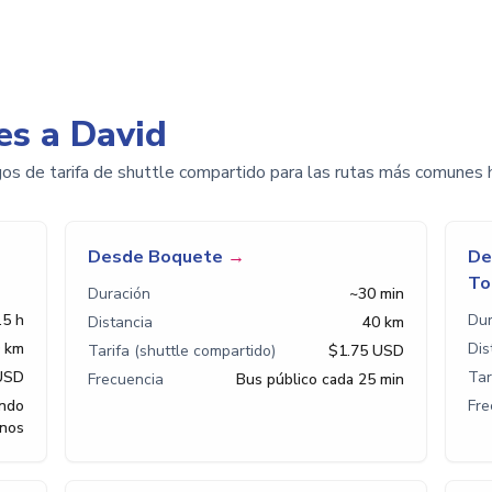
es a David
ngos de tarifa de shuttle compartido para las rutas más comunes h
Desde Boquete
→
De
To
Duración
~30 min
.5 h
Dur
Distancia
40 km
 km
Dis
Tarifa (shuttle compartido)
$1.75 USD
USD
Tar
Frecuencia
Bus público cada 25 min
endo
Fre
rnos