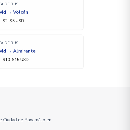
TA DE BUS
vid
→
Volcán
· $
2
–$
5
USD
TA DE BUS
vid
→
Almirante
· $
10
–$
15
USD
e Ciudad de Panamá, o en