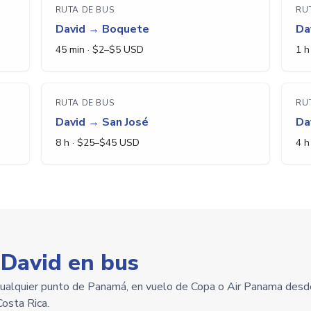
RUTA DE BUS
RU
David
→
Boquete
Da
45 min
· $
2
–$
5
USD
1 h
RUTA DE BUS
RU
David
→
San José
Da
8 h
· $
25
–$
45
USD
4 h
 David en bus
cualquier punto de Panamá, en vuelo de Copa o Air Panama desd
osta Rica.