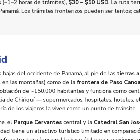
s
(~1–2 horas de trámites),
$30 – $50 USD
. La ruta te
 Panamá. Los trámites fronterizos pueden ser lentos; c
id
as bajas del occidente de Panamá, al pie de las
tierras a
, en las montañas) como de la
frontera de Paso Cano
 población de ~150,000 habitantes y funciona como cent
cia de Chiriquí — supermercados, hospitales, hoteles, e
ía de los viajeros la viven como un punto de tránsito.
he, el
Parque Cervantes
central y la
Catedral San Jos
udad tiene un atractivo turístico limitado en comparac
infraestructura funcional la hace útil para conexiones