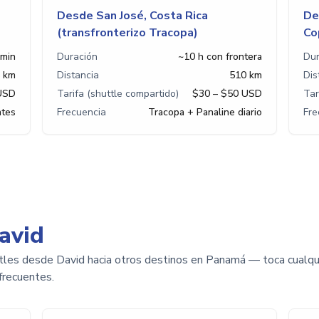
Desde San José, Costa Rica
De
(transfronterizo Tracopa)
Co
 min
Duración
~10 h con frontera
Dur
 km
Distancia
510 km
Dis
USD
Tarifa (shuttle compartido)
$30 – $50 USD
Tar
ntes
Frecuencia
Tracopa + Panaline diario
Fre
avid
ttles desde David hacia otros destinos en Panamá — toca cualquie
frecuentes.