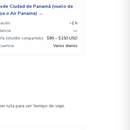
sde Ciudad de Panamá (vuelo de
pa o Air Panama)
→
ación
~1 h
tancia
—
ifa (shuttle compartido)
$80 – $150 USD
cuencia
Varios diarios
r ruta para ver tiempo de viaje,