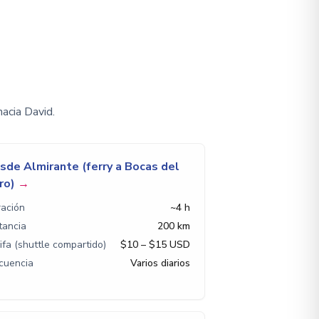
acia David.
sde Almirante (ferry a Bocas del
ro)
→
ación
~4 h
tancia
200 km
ifa (shuttle compartido)
$10 – $15 USD
cuencia
Varios diarios