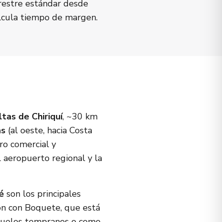
rrestre estándar desde
alcula tiempo de margen.
ltas de Chiriquí
, ~30 km
as
(al oeste, hacia Costa
ro comercial y
l aeropuerto regional y la
é
son los principales
ión con Boquete, que está
, vuelos tempranos o como