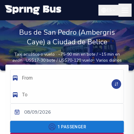
ES
Bus de San Pedro (Ambergris
Caye) a Ciudad de Belice
Taxi acuático o vuelo · ~75-90 min en bote / ~15 min en
avión · US$17-30 bote / US$70-120 vuelo · Varios diarios
From
To
08/09/2026
1
PASSENGER