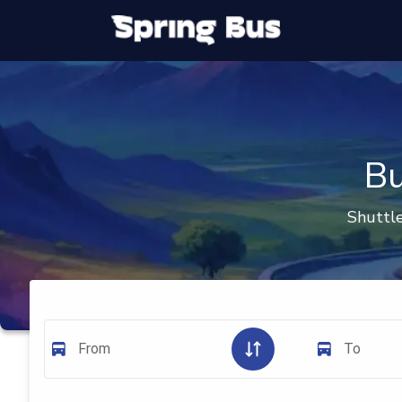
Bu
Shuttle
From
To