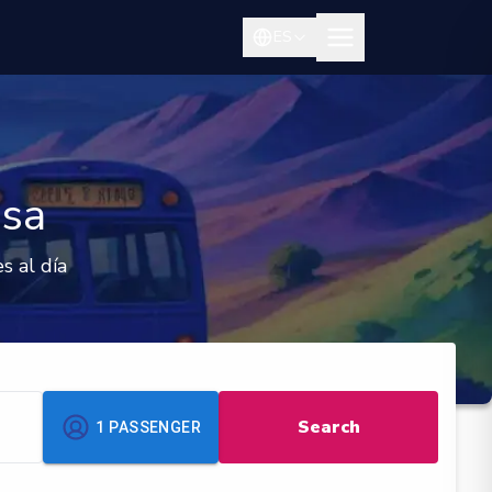
ES
esa
s al día
Search
1
PASSENGER