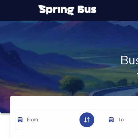
Bus
From
To