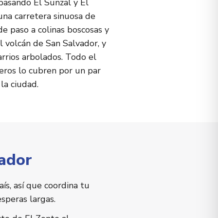
, pasando El Sunzal y El
 una carretera sinuosa de
e paso a colinas boscosas y
el volcán de San Salvador, y
arrios arbolados. Todo el
eros lo cubren por un par
la ciudad.
vador
ís, así que coordina tu
speras largas.