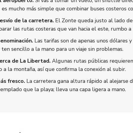
al aeropuerto.
Si vas a tomar un vuelo, un shuttle dire
d es mucho más simple que combinar buses costeros co
svío de la carretera.
El Zonte queda justo al lado de l
parar las rutas costeras que van hacia el este, rumbo a 
denominación.
Las tarifas son de apenas unos dólares y
 ten sencillo a la mano para un viaje sin problemas.
erca de La Libertad.
Algunas rutas públicas requieren
 a la montaña, así que confirma la conexión al subir.
ás fresco.
La carretera gana altura rápido al alejarse d
emplado que la playa; lleva una capa ligera a mano.