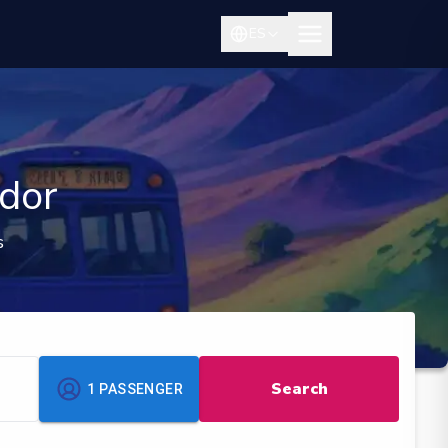
ES
ador
s
Search
1
PASSENGER