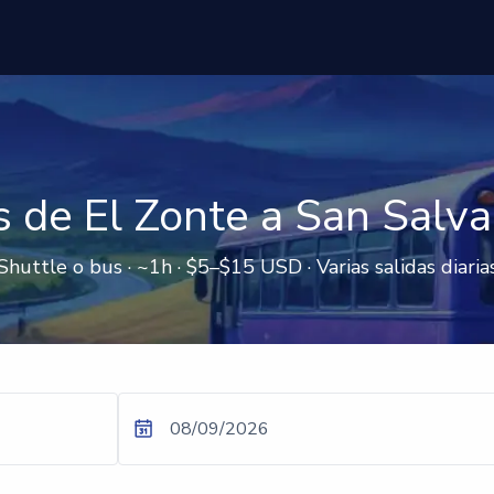
 de El Zonte a San Salv
Shuttle o bus · ~1h · $5–$15 USD · Varias salidas diaria
08/09/2026