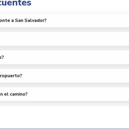
cuentes
Zonte a San Salvador?
s?
eropuerto?
n el camino?