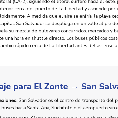
Litoral (CA-2), siguiendo el litoral surfero hacia el este
interior cerca del puerto de La Libertad y asciende por
idamente. A medida que el aire se enfría, la playa ced
 capital. San Salvador se despliega en un valle al pie d
evela su mezcla de bulevares concurridos, mercados y b
 una hora en shuttle directo. Los buses públicos cost
cambio rápido cerca de La Libertad antes del ascenso a 
iaje para El Zonte → San Sal
exiones.
San Salvador es el centro de transporte del pa
 buses hacia Santa Ana, Suchitoto o el aeropuerto sin e