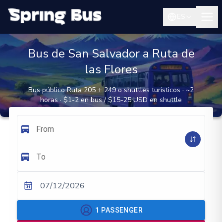
ES
Bus de San Salvador a Ruta de
las Flores
Bus público Ruta 205 + 249 o shuttles turísticos · ~2
horas · $1-2 en bus / $15-25 USD en shuttle
From
To
07/12/2026
1
PASSENGER