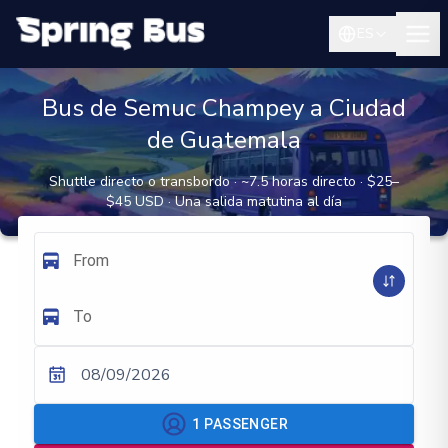
ES
Bus de Semuc Champey a Ciudad
de Guatemala
Shuttle directo o transbordo · ~7.5 horas directo · $25–
$45 USD · Una salida matutina al día
From
To
08/09/2026
1
PASSENGER