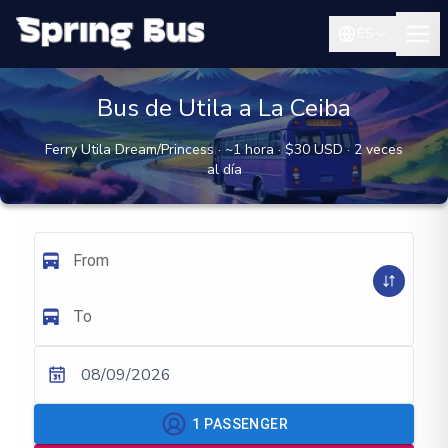
ES
Bus de Utila a La Ceiba
Ferry Utila Dream/Princess · ~1 hora · $30 USD · 2 veces
al día
From
To
08/09/2026
1
PASSENGER