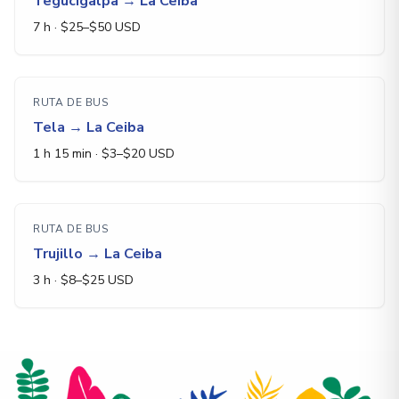
Tegucigalpa
→
La Ceiba
7 h
· $
25
–$
50
USD
RUTA DE BUS
Tela
→
La Ceiba
1 h 15 min
· $
3
–$
20
USD
RUTA DE BUS
Trujillo
→
La Ceiba
3 h
· $
8
–$
25
USD