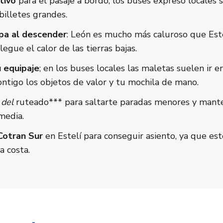
tivo
para el pasaje a bordo; los buses expreso locales s
billetes grandes.
pa al descender
: León es mucho más caluroso que Este
egue el calor de las tierras bajas.
u equipaje
; en los buses locales las maletas suelen ir en
ntigo los objetos de valor y tu mochila de mano.
 del
ruteado*** para saltarte paradas menores y mant
media.
Cotran Sur
en Estelí para conseguir asiento, ya que es
a costa.