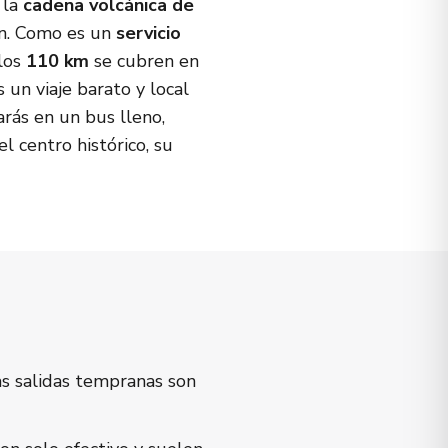
 la
cadena volcánica de
ón. Como es un
servicio
 los
110 km
se cubren en
 un viaje barato y local
rás en un bus lleno,
l centro histórico, su
as salidas tempranas son