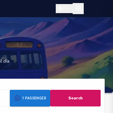
ES
l día
Search
1
PASSENGER