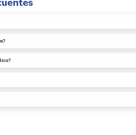
cuentes
je?
lico?