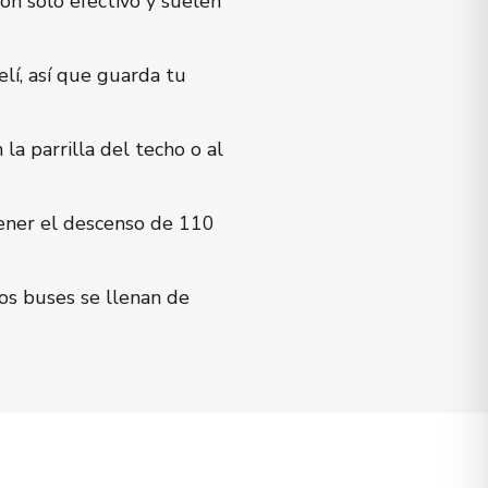
on solo efectivo y suelen
lí, así que guarda tu
 la parrilla del techo o al
ener el descenso de 110
tos buses se llenan de