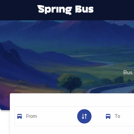
Bus 
From
To