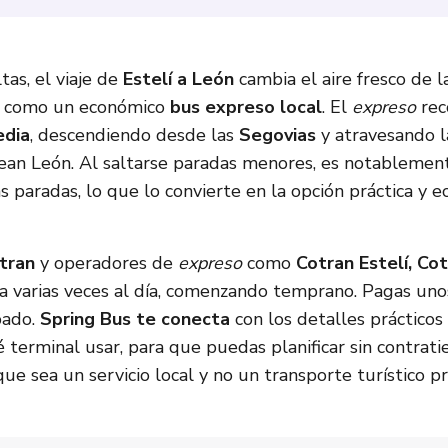
tas, el viaje de
Estelí a León
cambia el aire fresco de l
era como un económico
bus expreso local
. El
expreso
rec
edia
, descendiendo desde las
Segovias
y atravesando la
an León. Al saltarse paradas menores, es notablemen
s paradas, lo que lo convierte en la opción práctica y 
tran
y operadores de
expreso
como
Cotran Estelí, Co
a varias veces al día, comenzando temprano. Pagas unos
pado.
Spring Bus te conecta
con los detalles prácticos 
é terminal usar, para que puedas planificar sin contrat
nque sea un servicio local y no un transporte turístico 