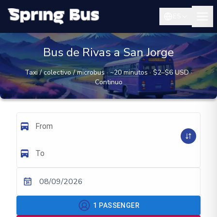
ES
Bus de Rivas a San Jorge
Taxi / colectivo / microbus · ~20 minutos · $2–$6 USD ·
Continuo
From
To
08/09/2026
1
PASSENGER