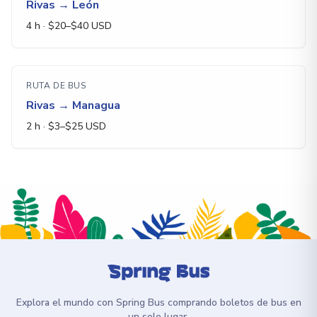
Rivas
→
León
4 h
· $
20
–$
40
USD
RUTA DE BUS
Rivas
→
Managua
2 h
· $
3
–$
25
USD
Explora el mundo con Spring Bus comprando boletos de bus en
un solo lugar.