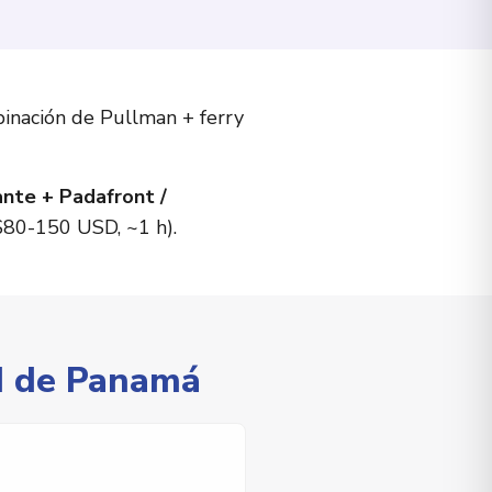
inación de Pullman + ferry
ante + Padafront /
$80-150 USD, ~1 h).
ad de Panamá