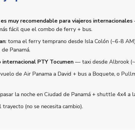
 es muy recomendable para viajeros internacionales
ás fácil que el combo de ferry + bus.
an
: toma el ferry temprano desde Isla Colón (~6-8 AM
d de Panamá.
o internacional PTY Tocumen
— taxi desde Albrook (
uelo de Air Panama a David + bus a Boquete, o Pull
asar la noche en Ciudad de Panamá + shuttle 4x4 a l
 trayecto (no se necesita cambio).