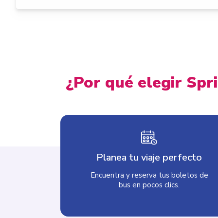
¿Por qué elegir Spr
Planea tu viaje perfecto
Encuentra y reserva tus boletos de
bus en pocos clics.