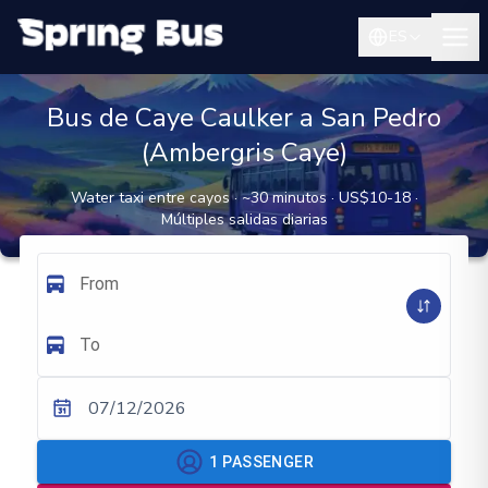
ES
Bus de Caye Caulker a San Pedro
(Ambergris Caye)
Water taxi entre cayos · ~30 minutos · US$10-18 ·
Múltiples salidas diarias
From
To
07/12/2026
1
PASSENGER